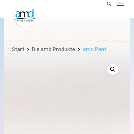
Skip
to
main
content
Start
Die amd Produkte
amd Pant