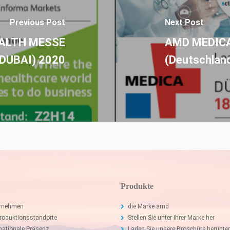
Previous Post
Next Post
EALTH MESSE
AMD MEDICA
(DUBAI) 2020
(Deutschlan
Produkte
rnehmen
die Marke amd
Produktionsstandorte
Stellen Sie unter Ihrer Marke her
rnationale Präsenz
Laden Sie unsere Broschüre herunter