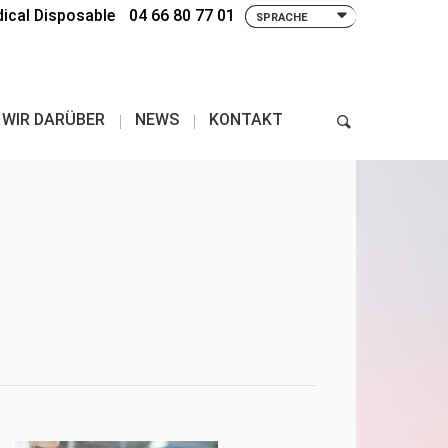
dical Disposable
04 66 80 77 01
SPRACHE
search
 WIR DARÜBER
NEWS
KONTAKT