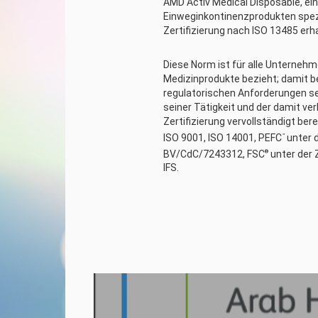
AMD Activ Medical Disposable, ein
Einweginkontinenzprodukten spezi
Zertifizierung nach ISO 13485 erha
Diese Norm ist für alle Unternehm
Medizinprodukte bezieht; damit b
regulatorischen Anforderungen se
seiner Tätigkeit und der damit ve
Zertifizierung vervollständigt bere
ISO 9001, ISO 14001, PEFC
unter d
™
BV/CdC/7243312, FSC
unter der 
®
IFS.