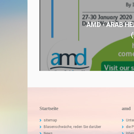
AMD - ARAB H
Startseite
amd
sitemap
Unte
Blasenschwäche, reden Sie darüber
die 
News
Inte